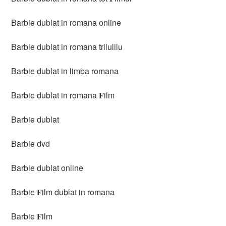
Barbie dublat in romana online
Barbie dublat in romana trilulilu
Barbie dublat in limba romana
Barbie dublat in romana 𝐅ilm
Barbie dublat
Barbie dvd
Barbie dublat online
Barbie 𝐅ilm dublat in romana
Barbie 𝐅ilm