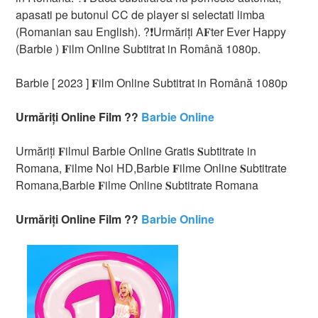
apasati pe butonul CC de player si selectati limba
(Romanian sau English). ?❗️️Urmăriți A𝐅ter Ever Happy
(Barbie ) 𝐅ilm Online Subtitrat in Română 1080p.
Barbie [ 2023 ] 𝐅ilm Online Subtitrat in Română 1080p
Urmăriți Online Film ??
Barbie Online
Urmăriți 𝐅ilmul Barbie Online Gratis 𝐒ubtitrate in
Romana, 𝐅ilme Noi HD,Barbie 𝐅ilme Online 𝐒ubtitrate
Romana,Barbie 𝐅ilme Online 𝐒ubtitrate Romana
Urmăriți Online Film ??
Barbie Online