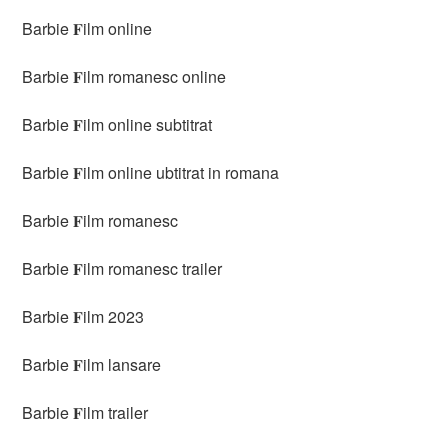
Barbie 𝐅ilm online
Barbie 𝐅ilm romanesc online
Barbie 𝐅ilm online subtitrat
Barbie 𝐅ilm online ubtitrat in romana
Barbie 𝐅ilm romanesc
Barbie 𝐅ilm romanesc trailer
Barbie 𝐅ilm 2023
Barbie 𝐅ilm lansare
Barbie 𝐅ilm trailer