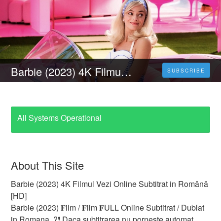
Barbie (2023) 4K Filmul Vezi Online Subtitrat in Română [HD]
SUBSCRIBE
All Systems Operational
About This Site
Barbie (2023) 4K Filmul Vezi Online Subtitrat in Română
[HD]
Barbie (2023) 𝐅ilm / 𝐅ilm 𝐅ULL Online Subtitrat / Dublat
in Romana. ?❗️️ Daca subtitrarea nu porneste automat,