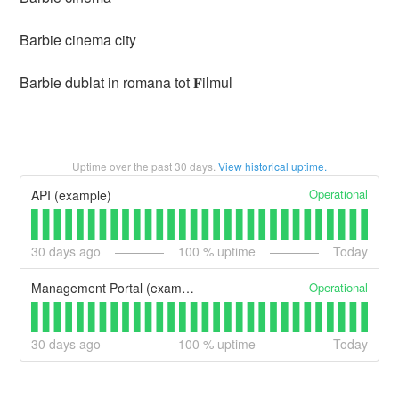
Barbie cinema city
Barbie dublat in romana tot 𝐅ilmul
Uptime over the past
30
days.
View historical uptime.
Operational
API (example)
30
days ago
100
% uptime
Today
Operational
Management Portal (example)
30
days ago
100
% uptime
Today